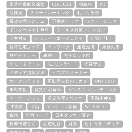
家賃補償総合保険
CBIT庄山
相続税
PR
法律案
スマートパーキング
利回り改善
賃貸管理システム
不動産テック
スマートロック
インターネット無料
ウイルス対策マンション
空室対策
バリュー・エージェント
公認会計士
賃貸住宅フェア
テレワーク
渡邊浩滋
業務効率
無料セミナー
税理士
電子ロック錠
リモートワーク
3之助クラウド
賃貸管理
メディア掲載実績
ビズアナオーナー
サイクルラック
不動産会社のミカタ
Qrio Lock
集客支援
賃貸住宅新聞
センスコンサルティング
オーナーアプリ
賃貸管理ノウハウ
不動産仲介
IT重説
民泊
マンション保険
WealthPark
税務
新宿ワープ
日本クラウド証券
反響倍増くん
在宅勤務
財務
ヒトカラメディア