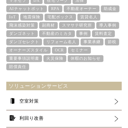
マネセツ
DX
在宅ワーク
法律
AIチャットボット
RPA
不動産オーナー
助成金
IoT
地震保険
宅配ボックス
賃貸名人
飛沫感染対策
副商材
スマサテ研究所
導入事例
ダンゴネット
不動産のミカタ
事例
賃料査定
ダンゴセレクト
リフォーム名人
事業承継
節税
オーナーズスタイル
OCR
セミナー
重要事項説明書
火災保険
休暇のお知らせ
賠償責任
ソリューションサービス
空室対策
利回り改善