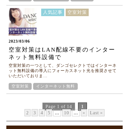
人気記事
空室対策
2023/03/06
空室対策はLAN配線不要のインター
ネット無料設備で
空室対策の一つとして、ダンゴセレクトではインターネ
ット無料設備の導入にフォーカスネット光を推奨させて
いただいておりま…
空室対策
インターネット無料
Page 1 of 14
1
2
3
4
5
...
10
...
»
Last »