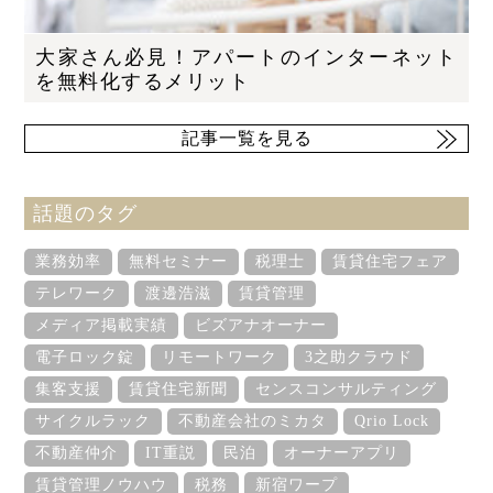
大家さん必見！アパートのインターネット
を無料化するメリット
記事一覧を見る
話題のタグ
業務効率
無料セミナー
税理士
賃貸住宅フェア
テレワーク
渡邊浩滋
賃貸管理
メディア掲載実績
ビズアナオーナー
電子ロック錠
リモートワーク
3之助クラウド
集客支援
賃貸住宅新聞
センスコンサルティング
サイクルラック
不動産会社のミカタ
Qrio Lock
不動産仲介
IT重説
民泊
オーナーアプリ
賃貸管理ノウハウ
税務
新宿ワープ