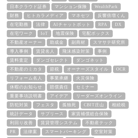
日本クラウド証券
マンション保険
WealthPark
財務
ヒトカラメディア
マネセツ
反響倍増くん
在宅勤務
法律
AIチャットボット
RPA
DX
在宅ワーク
IoT
地震保険
宅配ボックス
不動産オーナー
助成金
副商材
スマサテ研究所
導入事例
賃貸名人
飛沫感染対策
事例
賃料査定
ダンゴセレクト
ダンゴネット
不動産のミカタ
節税
オーナーズスタイル
OCR
リフォーム名人
事業承継
火災保険
休暇のお知らせ
賠償責任
セミナー
重要事項説明書
アイデア
リーダーズオンライン
防犯対策
フェスタ
孤独死
CBIT庄山
相続税
統計データ
サブリース
家賃補償総合保険
利回り改善
賃貸管理システム
不動産テック
PR
法律案
スマートパーキング
空室対策