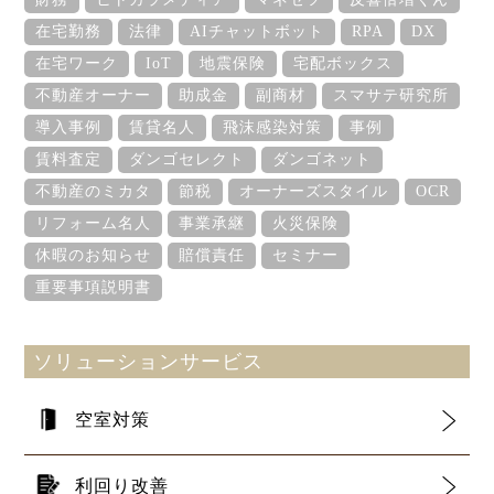
在宅勤務
法律
AIチャットボット
RPA
DX
在宅ワーク
IoT
地震保険
宅配ボックス
不動産オーナー
助成金
副商材
スマサテ研究所
導入事例
賃貸名人
飛沫感染対策
事例
賃料査定
ダンゴセレクト
ダンゴネット
不動産のミカタ
節税
オーナーズスタイル
OCR
リフォーム名人
事業承継
火災保険
休暇のお知らせ
賠償責任
セミナー
重要事項説明書
ソリューションサービス
空室対策
利回り改善