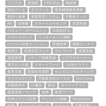
フェスタ
孤独死
CBIT庄山
相続税
統計データ
サブリース
家賃補償総合保険
利回り改善
賃貸管理システム
不動産テック
PR
法律案
スマートパーキング
空室対策
バリュー・エージェント
公認会計士
スマートロック
インターネット無料
ウイルス対策マンション
業務効率
無料セミナー
税理士
賃貸住宅フェア
テレワーク
渡邊浩滋
賃貸管理
メディア掲載実績
ビズアナオーナー
電子ロック錠
リモートワーク
3之助クラウド
集客支援
賃貸住宅新聞
センスコンサルティング
サイクルラック
不動産会社のミカタ
Qrio Lock
不動産仲介
IT重説
民泊
オーナーアプリ
賃貸管理ノウハウ
税務
新宿ワープ
日本クラウド証券
マンション保険
WealthPark
財務
ヒトカラメディア
マネセツ
反響倍増くん