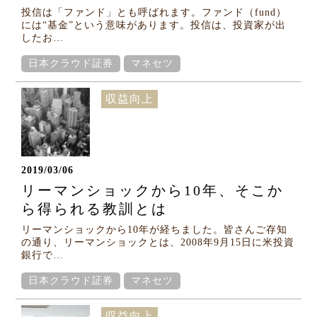
投信は「ファンド」とも呼ばれます。ファンド（fund）
には“基金”という意味があります。投信は、投資家が出
Column
したお…
コラム
日本クラウド証券
マネセツ
収益向上
2019/03/06
リーマンショックから10年、そこか
ら得られる教訓とは
リーマンショックから10年が経ちました。皆さんご存知
の通り、リーマンショックとは、2008年9月15日に米投資
銀行で…
日本クラウド証券
マネセツ
収益向上