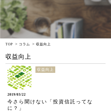
>
>
TOP
コラム
収益向上
収益向上
収益向上
2019/03/22
今さら聞けない「投資信託ってな
に？」