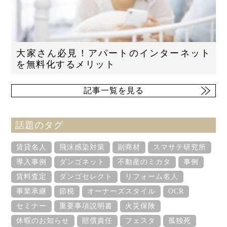
大家さん必見！アパートのインターネット
を無料化するメリット
記事一覧を見る
話題のタグ
賃貸名人
飛沫感染対策
副商材
スマサテ研究所
導入事例
ダンゴネット
不動産のミカタ
事例
賃料査定
ダンゴセレクト
リフォーム名人
事業承継
節税
オーナーズスタイル
OCR
セミナー
重要事項説明書
火災保険
休暇のお知らせ
賠償責任
フェスタ
孤独死