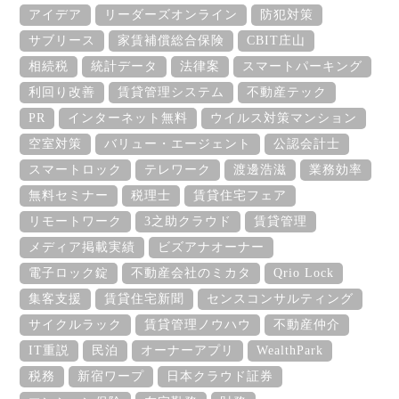
アイデア
リーダーズオンライン
防犯対策
サブリース
家賃補償総合保険
CBIT庄山
相続税
統計データ
法律案
スマートパーキング
利回り改善
賃貸管理システム
不動産テック
PR
インターネット無料
ウイルス対策マンション
空室対策
バリュー・エージェント
公認会計士
スマートロック
テレワーク
渡邊浩滋
業務効率
無料セミナー
税理士
賃貸住宅フェア
リモートワーク
3之助クラウド
賃貸管理
メディア掲載実績
ビズアナオーナー
電子ロック錠
不動産会社のミカタ
Qrio Lock
集客支援
賃貸住宅新聞
センスコンサルティング
サイクルラック
賃貸管理ノウハウ
不動産仲介
IT重説
民泊
オーナーアプリ
WealthPark
税務
新宿ワープ
日本クラウド証券