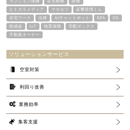
マンション保険
在宅勤務
財務
ヒトカラメディア
マネセツ
反響倍増くん
在宅ワーク
法律
AIチャットボット
RPA
DX
助成金
IoT
地震保険
宅配ボックス
不動産オーナー
ソリューションサービス
空室対策
利回り改善
業務効率
集客支援