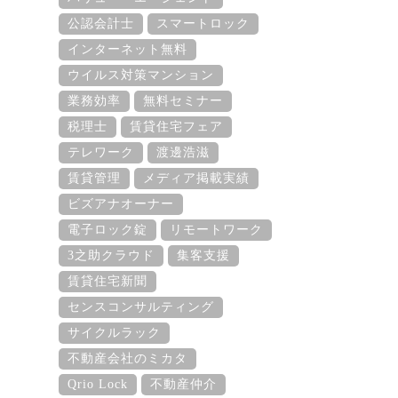
公認会計士
スマートロック
インターネット無料
ウイルス対策マンション
業務効率
無料セミナー
税理士
賃貸住宅フェア
テレワーク
渡邊浩滋
賃貸管理
メディア掲載実績
ビズアナオーナー
電子ロック錠
リモートワーク
3之助クラウド
集客支援
賃貸住宅新聞
センスコンサルティング
サイクルラック
不動産会社のミカタ
Qrio Lock
不動産仲介