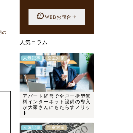
WEBお問合せ
用の
人気コラム
人気記事
空室対策
アパート経営で全戸一括型無
料インターネット設備の導入
が大家さんにもたらすメリッ
ト
人気記事
空室対策