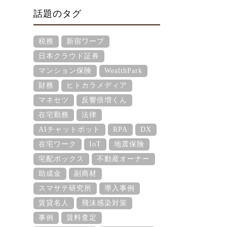
話題のタグ
税務
新宿ワープ
日本クラウド証券
マンション保険
WealthPark
財務
ヒトカラメディア
マネセツ
反響倍増くん
在宅勤務
法律
AIチャットボット
RPA
DX
在宅ワーク
IoT
地震保険
宅配ボックス
不動産オーナー
助成金
副商材
スマサテ研究所
導入事例
賃貸名人
飛沫感染対策
事例
賃料査定