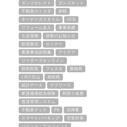
ダンゴセレクト
ダンゴネット
不動産のミカタ
節税
オーナーズスタイル
OCR
リフォーム名人
事業承継
火災保険
休暇のお知らせ
賠償責任
セミナー
重要事項説明書
アイデア
リーダーズオンライン
防犯対策
フェスタ
孤独死
CBIT庄山
相続税
統計データ
サブリース
家賃補償総合保険
利回り改善
賃貸管理システム
不動産テック
PR
法律案
スマートパーキング
空室対策
バリュー・エージェント