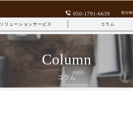
空室対策
受付時間 
050-1791-6639
利回り改善
>
ソリューションサービス
コラム
業務効率
空室対策
集客支援
Column
利回り改善
収益向上
業務効率
コラム
各種相談
集客支援
収益向上
各種相談