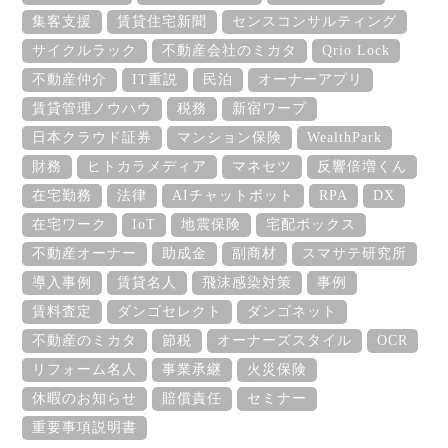
集客支援
賃貸住宅新聞
センスコンサルティング
サイクルラック
不動産会社のミカタ
Qrio Lock
不動産仲介
IT重説
民泊
オーナーアプリ
賃貸管理ノウハウ
税務
新宿ワープ
日本クラウド証券
マンション保険
WealthPark
財務
ヒトカラメディア
マネセツ
反響倍増くん
在宅勤務
法律
AIチャットボット
RPA
DX
在宅ワーク
IoT
地震保険
宅配ボックス
不動産オーナー
助成金
副商材
スマサテ研究所
導入事例
賃貸名人
飛沫感染対策
事例
賃料査定
ダンゴセレクト
ダンゴネット
不動産のミカタ
節税
オーナーズスタイル
OCR
リフォーム名人
事業承継
火災保険
休暇のお知らせ
賠償責任
セミナー
重要事項説明書