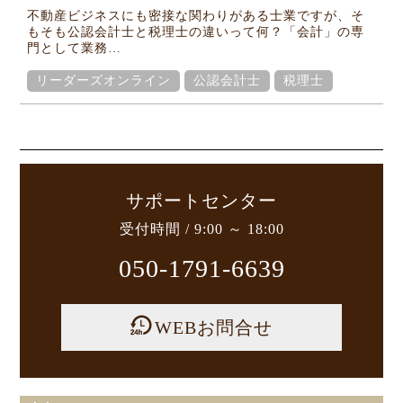
Column
不動産ビジネスにも密接な関わりがある士業ですが、そ
コラム
もそも公認会計士と税理士の違いって何？「会計」の専
門として業務…
リーダーズオンライン
公認会計士
税理士
サポートセンター
受付時間 / 9:00 ～ 18:00
050-1791-6639
WEBお問合せ