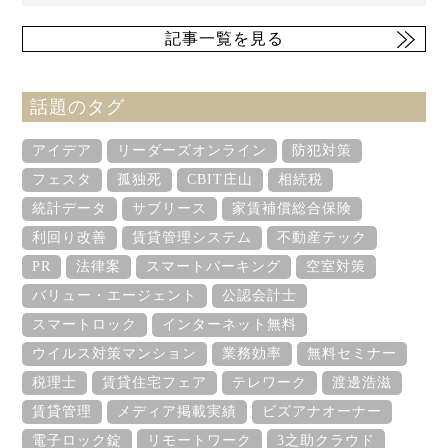
記事一覧を見る
話題のタグ
アイデア
リーダーズオンライン
防犯対策
フェスタ
孤独死
CBIT庄山
相続税
統計データ
サブリース
家賃補償総合保険
利回り改善
賃貸管理システム
不動産テック
PR
法律案
スマートパーキング
空室対策
バリュー・エージェント
公認会計士
スマートロック
インターネット無料
ウイルス対策マンション
業務効率
無料セミナー
税理士
賃貸住宅フェア
テレワーク
渡邊浩滋
賃貸管理
メディア掲載実績
ビズアナオーナー
電子ロック錠
リモートワーク
3之助クラウド