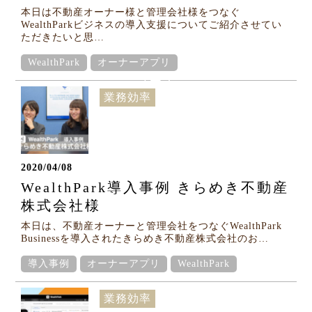
本日は不動産オーナー様と管理会社様をつなぐ
WealthParkビジネスの導入支援についてご紹介させてい
ただきたいと思…
Column
WealthPark
オーナーアプリ
コラム
業務効率
2020/04/08
WealthPark導入事例 きらめき不動産
株式会社様
本日は、不動産オーナーと管理会社をつなぐWealthPark
Businessを導入されたきらめき不動産株式会社のお…
導入事例
オーナーアプリ
WealthPark
業務効率