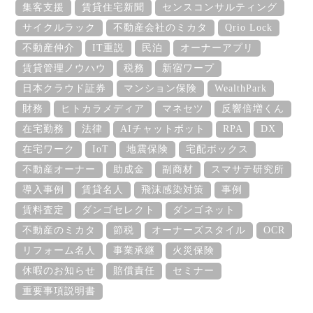
集客支援
賃貸住宅新聞
センスコンサルティング
サイクルラック
不動産会社のミカタ
Qrio Lock
不動産仲介
IT重説
民泊
オーナーアプリ
賃貸管理ノウハウ
税務
新宿ワープ
日本クラウド証券
マンション保険
WealthPark
財務
ヒトカラメディア
マネセツ
反響倍増くん
在宅勤務
法律
AIチャットボット
RPA
DX
在宅ワーク
IoT
地震保険
宅配ボックス
不動産オーナー
助成金
副商材
スマサテ研究所
導入事例
賃貸名人
飛沫感染対策
事例
賃料査定
ダンゴセレクト
ダンゴネット
不動産のミカタ
節税
オーナーズスタイル
OCR
リフォーム名人
事業承継
火災保険
休暇のお知らせ
賠償責任
セミナー
重要事項説明書