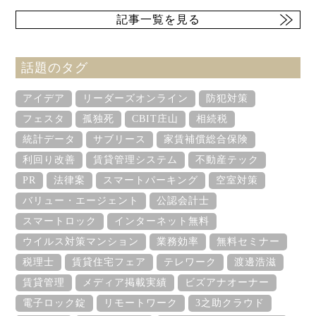
記事一覧を見る
話題のタグ
アイデア
リーダーズオンライン
防犯対策
フェスタ
孤独死
CBIT庄山
相続税
統計データ
サブリース
家賃補償総合保険
利回り改善
賃貸管理システム
不動産テック
PR
法律案
スマートパーキング
空室対策
バリュー・エージェント
公認会計士
スマートロック
インターネット無料
ウイルス対策マンション
業務効率
無料セミナー
税理士
賃貸住宅フェア
テレワーク
渡邊浩滋
賃貸管理
メディア掲載実績
ビズアナオーナー
電子ロック錠
リモートワーク
3之助クラウド