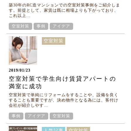
築30年のRC造マンションでの空室対策事例をご紹介しま
す。前提として、家賃は既に相場よりも下がっており、
Column
これ以上…
コラム
空室対策
事例
アイデア
空室対策
2019/01/23
空室対策で学生向け賃貸アパートの
満室に成功
空室対策で単純にリフォームをすることや、設備を良く
することも重要ですが、決め物件となる為には、客付け
会社が紹介しやす…
事例
アイデア
空室対策
人気記事
空室対策