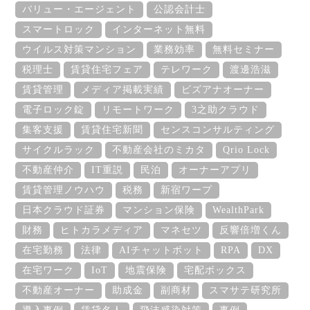
バリュー・エージェント
公認会計士
スマートロック
インターネット無料
ウイルス対策マンション
業務効率
無料セミナー
税理士
賃貸住宅フェア
テレワーク
渡邊浩滋
賃貸管理
メディア掲載実績
ビズアナオーナー
電子ロック錠
リモートワーク
3之助クラウド
集客支援
賃貸住宅新聞
センスコンサルティング
サイクルラック
不動産会社のミカタ
Qrio Lock
不動産仲介
IT重説
民泊
オーナーアプリ
賃貸管理ノウハウ
税務
新宿ワープ
日本クラウド証券
マンション保険
WealthPark
財務
ヒトカラメディア
マネセツ
反響倍増くん
在宅勤務
法律
AIチャットボット
RPA
DX
在宅ワーク
IoT
地震保険
宅配ボックス
不動産オーナー
助成金
副商材
スマサテ研究所