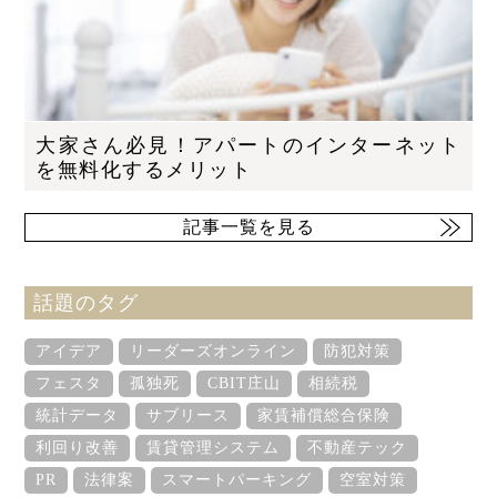
大家さん必見！アパートのインターネット
を無料化するメリット
記事一覧を見る
話題のタグ
アイデア
リーダーズオンライン
防犯対策
フェスタ
孤独死
CBIT庄山
相続税
統計データ
サブリース
家賃補償総合保険
利回り改善
賃貸管理システム
不動産テック
PR
法律案
スマートパーキング
空室対策