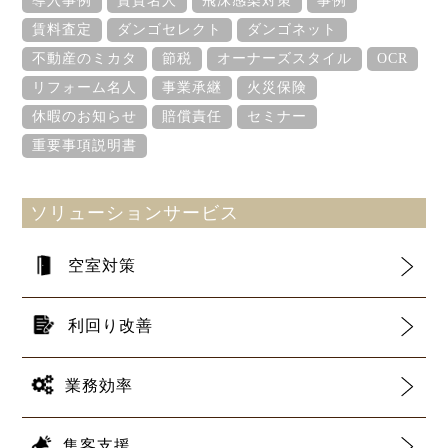
導入事例
賃貸名人
飛沫感染対策
事例
賃料査定
ダンゴセレクト
ダンゴネット
不動産のミカタ
節税
オーナーズスタイル
OCR
リフォーム名人
事業承継
火災保険
休暇のお知らせ
賠償責任
セミナー
重要事項説明書
ソリューションサービス
空室対策
利回り改善
業務効率
集客支援