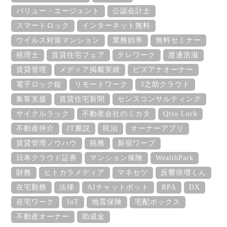
バリュー・エージェント
公認会計士
スマートロック
インターネット無料
ウイルス対策マンション
業務効率
無料セミナー
税理士
賃貸住宅フェア
テレワーク
渡邊浩滋
賃貸管理
メディア掲載実績
ビズアナオーナー
電子ロック錠
リモートワーク
3之助クラウド
集客支援
賃貸住宅新聞
センスコンサルティング
サイクルラック
不動産会社のミカタ
Qrio Lock
不動産仲介
IT重説
民泊
オーナーアプリ
賃貸管理ノウハウ
税務
新宿ワープ
日本クラウド証券
マンション保険
WealthPark
財務
ヒトカラメディア
マネセツ
反響倍増くん
在宅勤務
法律
AIチャットボット
RPA
DX
在宅ワーク
IoT
地震保険
宅配ボックス
不動産オーナー
助成金