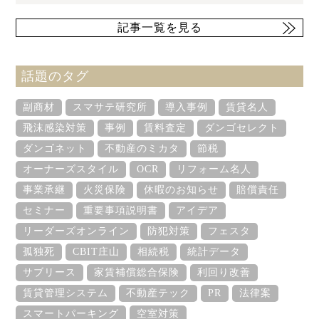
記事一覧を見る
話題のタグ
副商材
スマサテ研究所
導入事例
賃貸名人
飛沫感染対策
事例
賃料査定
ダンゴセレクト
ダンゴネット
不動産のミカタ
節税
オーナーズスタイル
OCR
リフォーム名人
事業承継
火災保険
休暇のお知らせ
賠償責任
セミナー
重要事項説明書
アイデア
リーダーズオンライン
防犯対策
フェスタ
孤独死
CBIT庄山
相続税
統計データ
サブリース
家賃補償総合保険
利回り改善
賃貸管理システム
不動産テック
PR
法律案
スマートパーキング
空室対策