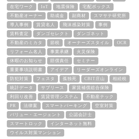
在宅ワーク
IoT
地震保険
宅配ボックス
不動産オーナー
助成金
副商材
スマサテ研究所
導入事例
賃貸名人
飛沫感染対策
事例
賃料査定
ダンゴセレクト
ダンゴネット
不動産のミカタ
節税
オーナーズスタイル
OCR
リフォーム名人
事業承継
火災保険
休暇のお知らせ
賠償責任
セミナー
重要事項説明書
アイデア
リーダーズオンライン
防犯対策
フェスタ
孤独死
CBIT庄山
相続税
統計データ
サブリース
家賃補償総合保険
利回り改善
賃貸管理システム
不動産テック
PR
法律案
スマートパーキング
空室対策
バリュー・エージェント
公認会計士
スマートロック
インターネット無料
ウイルス対策マンション