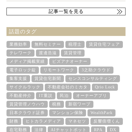
記事一覧を見る
話題のタグ
業務効率
無料セミナー
税理士
賃貸住宅フェア
テレワーク
渡邊浩滋
賃貸管理
メディア掲載実績
ビズアナオーナー
電子ロック錠
リモートワーク
3之助クラウド
集客支援
賃貸住宅新聞
センスコンサルティング
サイクルラック
不動産会社のミカタ
Qrio Lock
不動産仲介
IT重説
民泊
オーナーアプリ
賃貸管理ノウハウ
税務
新宿ワープ
日本クラウド証券
マンション保険
WealthPark
財務
ヒトカラメディア
マネセツ
反響倍増くん
在宅勤務
法律
AIチャットボット
RPA
DX