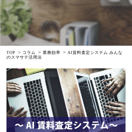
>
>
>
TOP
コラム
業務効率
AI賃料査定システム みんな
のスマサテ活用法