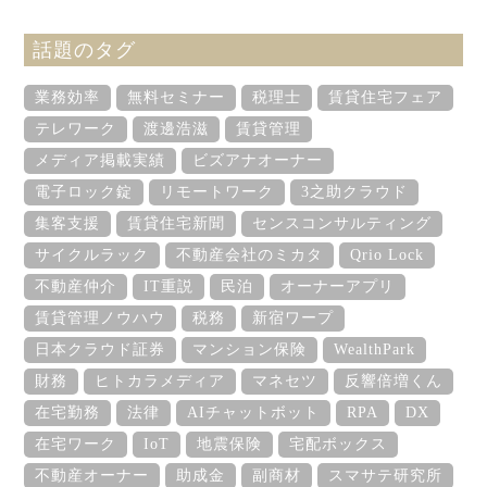
話題のタグ
業務効率
無料セミナー
税理士
賃貸住宅フェア
テレワーク
渡邊浩滋
賃貸管理
メディア掲載実績
ビズアナオーナー
電子ロック錠
リモートワーク
3之助クラウド
集客支援
賃貸住宅新聞
センスコンサルティング
サイクルラック
不動産会社のミカタ
Qrio Lock
不動産仲介
IT重説
民泊
オーナーアプリ
賃貸管理ノウハウ
税務
新宿ワープ
日本クラウド証券
マンション保険
WealthPark
財務
ヒトカラメディア
マネセツ
反響倍増くん
在宅勤務
法律
AIチャットボット
RPA
DX
在宅ワーク
IoT
地震保険
宅配ボックス
不動産オーナー
助成金
副商材
スマサテ研究所