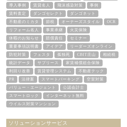
導入事例
賃貸名人
飛沫感染対策
事例
賃料査定
ダンゴセレクト
ダンゴネット
不動産のミカタ
節税
オーナーズスタイル
OCR
リフォーム名人
事業承継
火災保険
休暇のお知らせ
賠償責任
セミナー
重要事項説明書
アイデア
リーダーズオンライン
防犯対策
フェスタ
孤独死
CBIT庄山
相続税
統計データ
サブリース
家賃補償総合保険
利回り改善
賃貸管理システム
不動産テック
PR
法律案
スマートパーキング
空室対策
バリュー・エージェント
公認会計士
スマートロック
インターネット無料
ウイルス対策マンション
ソリューションサービス