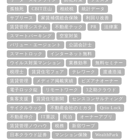
孤独死
CBIT庄山
相続税
統計データ
サブリース
家賃補償総合保険
利回り改善
賃貸管理システム
不動産テック
PR
法律案
スマートパーキング
空室対策
バリュー・エージェント
公認会計士
スマートロック
インターネット無料
ウイルス対策マンション
業務効率
無料セミナー
税理士
賃貸住宅フェア
テレワーク
渡邊浩滋
賃貸管理
メディア掲載実績
ビズアナオーナー
電子ロック錠
リモートワーク
3之助クラウド
集客支援
賃貸住宅新聞
センスコンサルティング
サイクルラック
不動産会社のミカタ
Qrio Lock
不動産仲介
IT重説
民泊
オーナーアプリ
賃貸管理ノウハウ
税務
新宿ワープ
日本クラウド証券
マンション保険
WealthPark