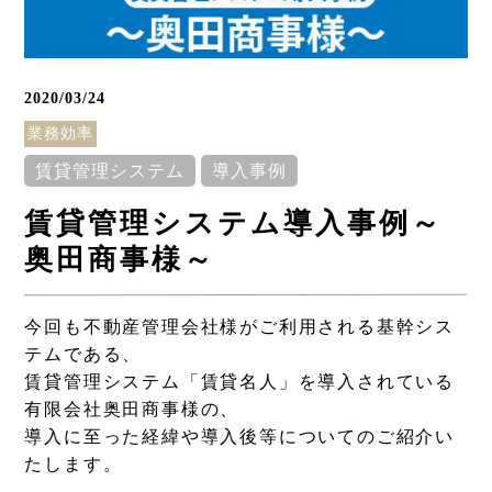
2020/03/24
業務効率
賃貸管理システム
導入事例
賃貸管理システム導入事例～
Column
奥田商事様～
コラム
今回も不動産管理会社様がご利用される基幹シス
テムである、
賃貸管理システム「賃貸名人」を導入されている
有限会社奥田商事様の、
導入に至った経緯や導入後等についてのご紹介い
たします。