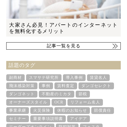
大家さん必見！アパートのインターネット
を無料化するメリット
記事一覧を見る
話題のタグ
副商材
スマサテ研究所
導入事例
賃貸名人
飛沫感染対策
事例
賃料査定
ダンゴセレクト
ダンゴネット
不動産のミカタ
節税
オーナーズスタイル
OCR
リフォーム名人
事業承継
火災保険
休暇のお知らせ
賠償責任
セミナー
重要事項説明書
アイデア
リーダーズオンライン
防犯対策
フェスタ