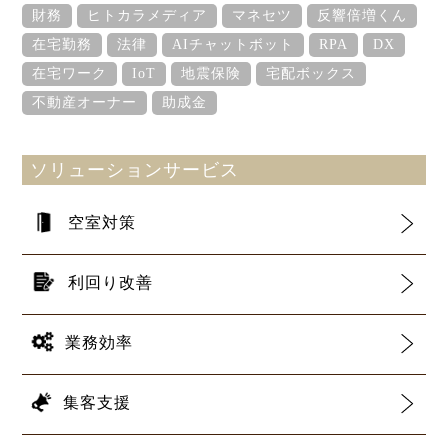
財務
ヒトカラメディア
マネセツ
反響倍増くん
在宅勤務
法律
AIチャットボット
RPA
DX
在宅ワーク
IoT
地震保険
宅配ボックス
不動産オーナー
助成金
ソリューションサービス
空室対策
利回り改善
業務効率
集客支援