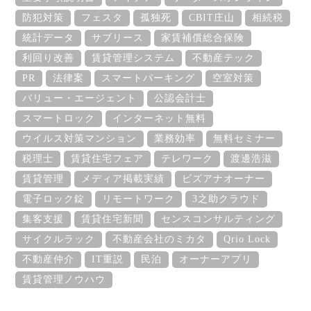
防犯対策
フェスタ
孤独死
CBIT庄山
相続税
統計データ
サブリース
家賃補償総合保険
利回り改善
賃貸管理システム
不動産テック
PR
法律案
スマートパーキング
空室対策
バリュー・エージェント
公認会計士
スマートロック
インターネット無料
ウイルス対策マンション
業務効率
無料セミナー
税理士
賃貸住宅フェア
テレワーク
渡邊浩滋
賃貸管理
メディア掲載実績
ビズアナオーナー
電子ロック錠
リモートワーク
3之助クラウド
集客支援
賃貸住宅新聞
センスコンサルティング
サイクルラック
不動産会社のミカタ
Qrio Lock
不動産仲介
IT重説
民泊
オーナーアプリ
賃貸管理ノウハウ