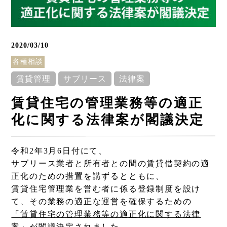
2020/03/10
各種相談
賃貸管理
サブリース
法律案
賃貸住宅の管理業務等の適正
化に関する法律案が閣議決定
Column
令和2年3月6日付にて、
コラム
サブリース業者と所有者との間の賃貸借契約の適
正化のための措置を講ずるとともに、
賃貸住宅管理業を営む者に係る登録制度を設け
て、その業務の適正な運営を確保するための
「賃貸住宅の管理業務等の適正化に関する法律
案」
が閣議決定されました。