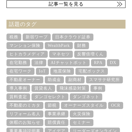
記事一覧を見る
話題のタグ
税務
新宿ワープ
日本クラウド証券
マンション保険
WealthPark
財務
ヒトカラメディア
マネセツ
反響倍増くん
在宅勤務
法律
AIチャットボット
RPA
DX
在宅ワーク
IoT
地震保険
宅配ボックス
不動産オーナー
助成金
副商材
スマサテ研究所
導入事例
賃貸名人
飛沫感染対策
事例
賃料査定
ダンゴセレクト
ダンゴネット
不動産のミカタ
節税
オーナーズスタイル
OCR
リフォーム名人
事業承継
火災保険
休暇のお知らせ
賠償責任
セミナー
重要事項説明書
アイデア
リーダーズオンライン