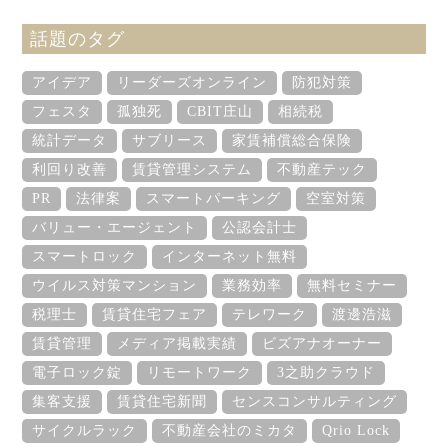
話題のタグ
アイデア
リーダーズオンライン
防犯対策
フェスタ
孤独死
CBIT庄山
相続税
統計データ
サブリース
家賃補償総合保険
利回り改善
賃貸管理システム
不動産テック
PR
法律案
スマートパーキング
空室対策
バリュー・エージェント
公認会計士
スマートロック
インターネット無料
ウイルス対策マンション
業務効率
無料セミナー
税理士
賃貸住宅フェア
テレワーク
渡邊浩滋
賃貸管理
メディア掲載実績
ビズアナオーナー
電子ロック錠
リモートワーク
3之助クラウド
集客支援
賃貸住宅新聞
センスコンサルティング
サイクルラック
不動産会社のミカタ
Qrio Lock