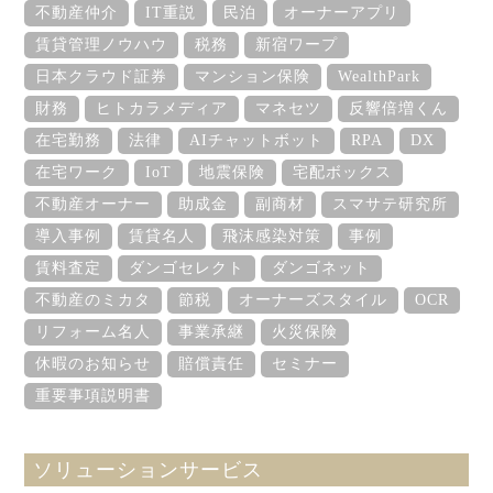
不動産仲介
IT重説
民泊
オーナーアプリ
賃貸管理ノウハウ
税務
新宿ワープ
日本クラウド証券
マンション保険
WealthPark
財務
ヒトカラメディア
マネセツ
反響倍増くん
在宅勤務
法律
AIチャットボット
RPA
DX
在宅ワーク
IoT
地震保険
宅配ボックス
不動産オーナー
助成金
副商材
スマサテ研究所
導入事例
賃貸名人
飛沫感染対策
事例
賃料査定
ダンゴセレクト
ダンゴネット
不動産のミカタ
節税
オーナーズスタイル
OCR
リフォーム名人
事業承継
火災保険
休暇のお知らせ
賠償責任
セミナー
重要事項説明書
ソリューションサービス