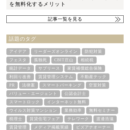
を無料化するメリット
記事一覧を見る
話題のタグ
アイデア
リーダーズオンライン
防犯対策
フェスタ
孤独死
CBIT庄山
相続税
統計データ
サブリース
家賃補償総合保険
利回り改善
賃貸管理システム
不動産テック
PR
法律案
スマートパーキング
空室対策
バリュー・エージェント
公認会計士
スマートロック
インターネット無料
ウイルス対策マンション
業務効率
無料セミナー
税理士
賃貸住宅フェア
テレワーク
渡邊浩滋
賃貸管理
メディア掲載実績
ビズアナオーナー