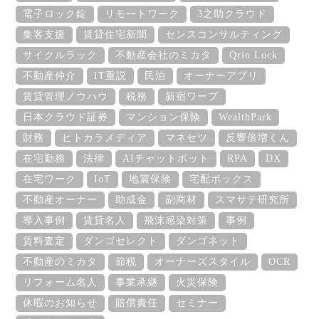
電子ロック錠
リモートワーク
3之助クラウド
集客支援
賃貸住宅新聞
センスコンサルティング
サイクルラック
不動産会社のミカタ
Qrio Lock
不動産仲介
IT重説
民泊
オーナーアプリ
賃貸管理ノウハウ
税務
新宿ワープ
日本クラウド証券
マンション保険
WealthPark
財務
ヒトカラメディア
マネセツ
反響倍増くん
在宅勤務
法律
AIチャットボット
RPA
DX
在宅ワーク
IoT
地震保険
宅配ボックス
不動産オーナー
助成金
副商材
スマサテ研究所
導入事例
賃貸名人
飛沫感染対策
事例
賃料査定
ダンゴセレクト
ダンゴネット
不動産のミカタ
節税
オーナーズスタイル
OCR
リフォーム名人
事業承継
火災保険
休暇のお知らせ
賠償責任
セミナー