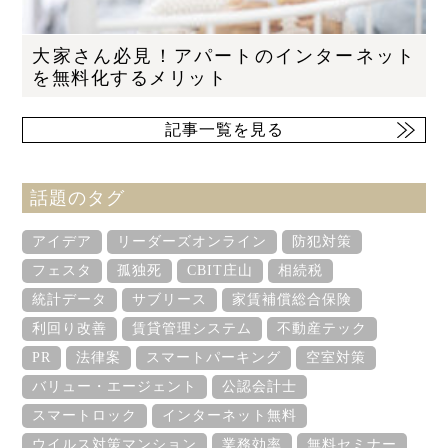
大家さん必見！アパートのインターネット
を無料化するメリット
記事一覧を見る
話題のタグ
アイデア
リーダーズオンライン
防犯対策
フェスタ
孤独死
CBIT庄山
相続税
統計データ
サブリース
家賃補償総合保険
利回り改善
賃貸管理システム
不動産テック
PR
法律案
スマートパーキング
空室対策
バリュー・エージェント
公認会計士
スマートロック
インターネット無料
ウイルス対策マンション
業務効率
無料セミナー