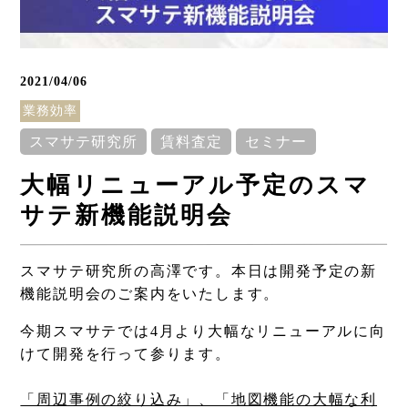
2021/04/06
業務効率
スマサテ研究所
賃料査定
セミナー
Column
大幅リニューアル予定のスマ
コラム
サテ新機能説明会
スマサテ研究所の高澤です。本日は開発予定の新
機能説明会のご案内をいたします。
今期スマサテでは4月より大幅なリニューアルに向
けて開発を行って参ります。
「周辺事例の絞り込み」、「地図機能の大幅な利