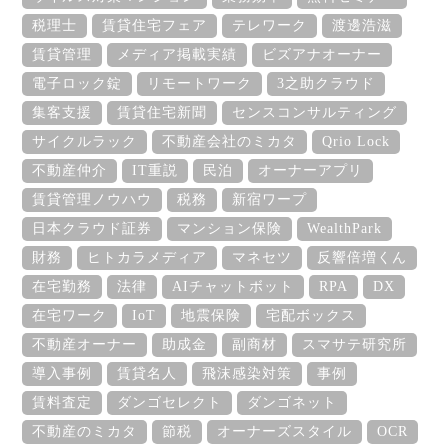
税理士
賃貸住宅フェア
テレワーク
渡邊浩滋
賃貸管理
メディア掲載実績
ビズアナオーナー
電子ロック錠
リモートワーク
3之助クラウド
集客支援
賃貸住宅新聞
センスコンサルティング
サイクルラック
不動産会社のミカタ
Qrio Lock
不動産仲介
IT重説
民泊
オーナーアプリ
賃貸管理ノウハウ
税務
新宿ワープ
日本クラウド証券
マンション保険
WealthPark
財務
ヒトカラメディア
マネセツ
反響倍増くん
在宅勤務
法律
AIチャットボット
RPA
DX
在宅ワーク
IoT
地震保険
宅配ボックス
不動産オーナー
助成金
副商材
スマサテ研究所
導入事例
賃貸名人
飛沫感染対策
事例
賃料査定
ダンゴセレクト
ダンゴネット
不動産のミカタ
節税
オーナーズスタイル
OCR