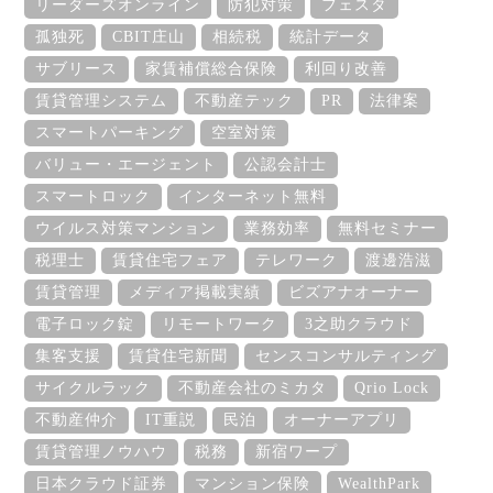
リーダーズオンライン
防犯対策
フェスタ
孤独死
CBIT庄山
相続税
統計データ
サブリース
家賃補償総合保険
利回り改善
賃貸管理システム
不動産テック
PR
法律案
スマートパーキング
空室対策
バリュー・エージェント
公認会計士
スマートロック
インターネット無料
ウイルス対策マンション
業務効率
無料セミナー
税理士
賃貸住宅フェア
テレワーク
渡邊浩滋
賃貸管理
メディア掲載実績
ビズアナオーナー
電子ロック錠
リモートワーク
3之助クラウド
集客支援
賃貸住宅新聞
センスコンサルティング
サイクルラック
不動産会社のミカタ
Qrio Lock
不動産仲介
IT重説
民泊
オーナーアプリ
賃貸管理ノウハウ
税務
新宿ワープ
日本クラウド証券
マンション保険
WealthPark