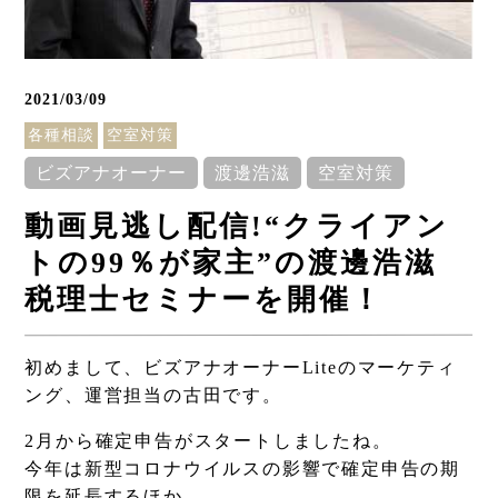
2021/03/09
各種相談
空室対策
ビズアナオーナー
渡邊浩滋
空室対策
動画見逃し配信!“クライアン
トの99％が家主”の渡邊浩滋
税理士セミナーを開催！
初めまして、ビズアナオーナーLiteのマーケティ
ング、運営担当の古田です。
Column
2月から確定申告がスタートしましたね。
コラム
今年は新型コロナウイルスの影響で確定申告の期
限を延長するほか、