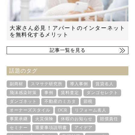
大家さん必見！アパートのインターネット
を無料化するメリット
記事一覧を見る
話題のタグ
副商材
スマサテ研究所
導入事例
賃貸名人
飛沫感染対策
事例
賃料査定
ダンゴセレクト
ダンゴネット
不動産のミカタ
節税
オーナーズスタイル
OCR
リフォーム名人
事業承継
火災保険
休暇のお知らせ
賠償責任
セミナー
重要事項説明書
アイデア