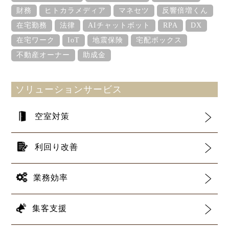
財務
ヒトカラメディア
マネセツ
反響倍増くん
在宅勤務
法律
AIチャットボット
RPA
DX
在宅ワーク
IoT
地震保険
宅配ボックス
不動産オーナー
助成金
ソリューションサービス
空室対策
利回り改善
業務効率
集客支援