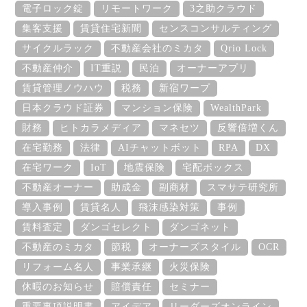
電子ロック錠
リモートワーク
3之助クラウド
集客支援
賃貸住宅新聞
センスコンサルティング
サイクルラック
不動産会社のミカタ
Qrio Lock
不動産仲介
IT重説
民泊
オーナーアプリ
賃貸管理ノウハウ
税務
新宿ワープ
日本クラウド証券
マンション保険
WealthPark
財務
ヒトカラメディア
マネセツ
反響倍増くん
在宅勤務
法律
AIチャットボット
RPA
DX
在宅ワーク
IoT
地震保険
宅配ボックス
不動産オーナー
助成金
副商材
スマサテ研究所
導入事例
賃貸名人
飛沫感染対策
事例
賃料査定
ダンゴセレクト
ダンゴネット
不動産のミカタ
節税
オーナーズスタイル
OCR
リフォーム名人
事業承継
火災保険
休暇のお知らせ
賠償責任
セミナー
重要事項説明書
アイデア
リーダーズオンライン