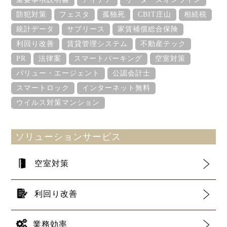
防犯対策
フェスタ
孤独死
CBIT庄山
相続税
統計データ
サブリース
家賃補償総合保険
利回り改善
賃貸管理システム
不動産テック
PR
法律案
スマートパーキング
空室対策
バリュー・エージェント
公認会計士
スマートロック
インターネット無料
ウイルス対策マンション
ソリューションサービス
空室対策
利回り改善
業務効率