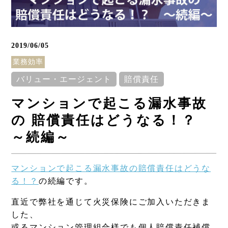
2019/06/05
業務効率
バリュー・エージェント
賠償責任
マンションで起こる漏水事故
Column
の 賠償責任はどうなる！？
～続編～
コラム
マンションで起こる漏水事故の賠償責任はどうな
る！？
の続編です。
直近で弊社を通じて火災保険にご加入いただきま
した、
或るマンション管理組合様でも個人賠償責任補償