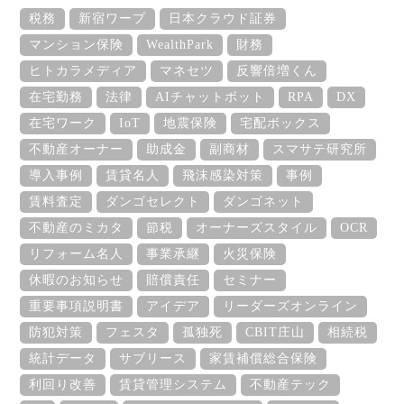
税務
新宿ワープ
日本クラウド証券
マンション保険
WealthPark
財務
ヒトカラメディア
マネセツ
反響倍増くん
在宅勤務
法律
AIチャットボット
RPA
DX
在宅ワーク
IoT
地震保険
宅配ボックス
不動産オーナー
助成金
副商材
スマサテ研究所
導入事例
賃貸名人
飛沫感染対策
事例
賃料査定
ダンゴセレクト
ダンゴネット
不動産のミカタ
節税
オーナーズスタイル
OCR
リフォーム名人
事業承継
火災保険
休暇のお知らせ
賠償責任
セミナー
重要事項説明書
アイデア
リーダーズオンライン
防犯対策
フェスタ
孤独死
CBIT庄山
相続税
統計データ
サブリース
家賃補償総合保険
利回り改善
賃貸管理システム
不動産テック