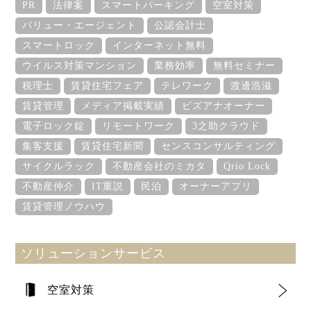
PR
法律案
スマートパーキング
空室対策
バリュー・エージェント
公認会計士
スマートロック
インターネット無料
ウイルス対策マンション
業務効率
無料セミナー
税理士
賃貸住宅フェア
テレワーク
渡邊浩滋
賃貸管理
メディア掲載実績
ビズアナオーナー
電子ロック錠
リモートワーク
3之助クラウド
集客支援
賃貸住宅新聞
センスコンサルティング
サイクルラック
不動産会社のミカタ
Qrio Lock
不動産仲介
IT重説
民泊
オーナーアプリ
賃貸管理ノウハウ
ソリューションサービス
空室対策