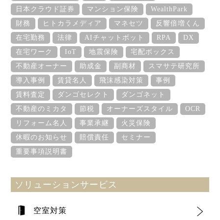
日本クラウド証券
マンション保険
WealthPark
財務
ヒトカラメディア
マネセツ
反響倍増くん
在宅勤務
法律
AIチャットボット
RPA
DX
在宅ワーク
IoT
地震保険
宅配ボックス
不動産オーナー
助成金
副商材
スマサテ研究所
導入事例
賃貸名人
飛沫感染対策
事例
賃料査定
ダンゴセレクト
ダンゴネット
不動産のミカタ
節税
オーナーズスタイル
OCR
リフォーム名人
事業承継
火災保険
休暇のお知らせ
賠償責任
セミナー
重要事項説明書
ソリューションサービス
空室対策