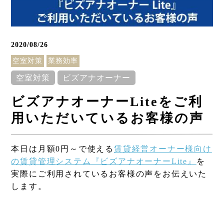
2020/08/26
空室対策
業務効率
空室対策
ビズアナオーナー
ビズアナオーナーLiteをご利
用いただいているお客様の声
Column
本日は月額0円～で使える
賃貸経営オーナー様向け
コラム
の賃貸管理システム『ビズアナオーナーLite
』
を
実際にご利用されているお客様の声をお伝えいた
します。