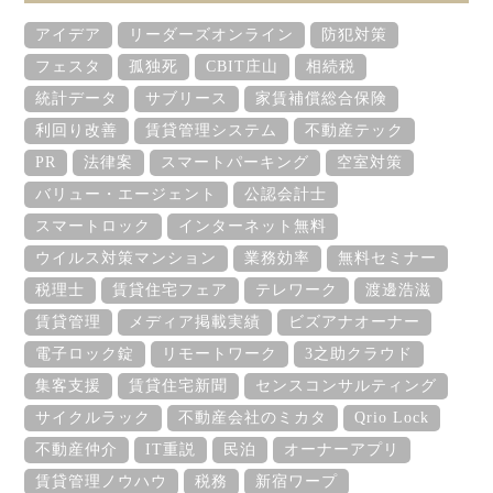
アイデア
リーダーズオンライン
防犯対策
フェスタ
孤独死
CBIT庄山
相続税
統計データ
サブリース
家賃補償総合保険
利回り改善
賃貸管理システム
不動産テック
PR
法律案
スマートパーキング
空室対策
バリュー・エージェント
公認会計士
スマートロック
インターネット無料
ウイルス対策マンション
業務効率
無料セミナー
税理士
賃貸住宅フェア
テレワーク
渡邊浩滋
賃貸管理
メディア掲載実績
ビズアナオーナー
電子ロック錠
リモートワーク
3之助クラウド
集客支援
賃貸住宅新聞
センスコンサルティング
サイクルラック
不動産会社のミカタ
Qrio Lock
不動産仲介
IT重説
民泊
オーナーアプリ
賃貸管理ノウハウ
税務
新宿ワープ