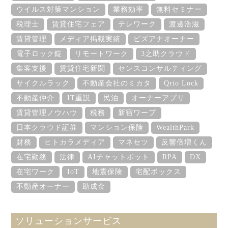
ウイルス対策マンション
業務効率
無料セミナー
税理士
賃貸住宅フェア
テレワーク
渡邊浩滋
賃貸管理
メディア掲載実績
ビズアナオーナー
電子ロック錠
リモートワーク
3之助クラウド
集客支援
賃貸住宅新聞
センスコンサルティング
サイクルラック
不動産会社のミカタ
Qrio Lock
不動産仲介
IT重説
民泊
オーナーアプリ
賃貸管理ノウハウ
税務
新宿ワープ
日本クラウド証券
マンション保険
WealthPark
財務
ヒトカラメディア
マネセツ
反響倍増くん
在宅勤務
法律
AIチャットボット
RPA
DX
在宅ワーク
IoT
地震保険
宅配ボックス
不動産オーナー
助成金
ソリューションサービス