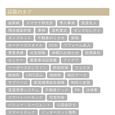
話題のタグ
副商材
スマサテ研究所
導入事例
賃貸名人
飛沫感染対策
事例
賃料査定
ダンゴセレクト
ダンゴネット
不動産のミカタ
節税
オーナーズスタイル
OCR
リフォーム名人
事業承継
火災保険
休暇のお知らせ
賠償責任
セミナー
重要事項説明書
アイデア
リーダーズオンライン
防犯対策
フェスタ
孤独死
CBIT庄山
相続税
統計データ
サブリース
家賃補償総合保険
利回り改善
賃貸管理システム
不動産テック
PR
法律案
スマートパーキング
空室対策
バリュー・エージェント
公認会計士
スマートロック
インターネット無料