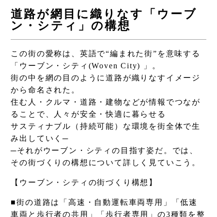
道路が網目に織りなす「ウーブ
ン・シティ」の構想
この街の愛称は、英語で“編まれた街”を意味する
「ウーブン・シティ(Woven City) 」。
街の中を網の目のように道路が織りなすイメージ
から命名された。
住む人・クルマ・道路・建物などが情報でつなが
ることで、人々が安全・快適に暮らせる
サスティナブル（持続可能）な環境を街全体で生
み出していく─
─それがウーブン・シティの目指す姿だ。では、
その街づくりの構想について詳しく見ていこう。
【ウーブン・シティの街づくり構想】
■街の道路は「高速・自動運転車両専用」「低速
車両と歩行者の共用」「歩行者専用」の3種類を整