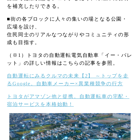
を補充したりできる。
■街の各ブロックに人々の集いの場となる公園・
広場を設け、
住民同士のリアルなつながりやコミュニティの形
成も目指す。
（※1）トヨタの自動運転電気自動車「イー・パレ
ット」の詳しい情報はこちらの記事を参照。
自動運転にみるクルマの未来【2】 ～トップを走
るGoogle。自動車メーカー×異業種競争の行方
トヨタがアマゾン他と提携。自動運転車の宅配・
宿泊サービスを本格始動！