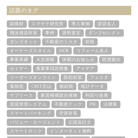
話題のタグ
副商材
スマサテ研究所
導入事例
賃貸名人
飛沫感染対策
事例
賃料査定
ダンゴセレクト
ダンゴネット
不動産のミカタ
節税
オーナーズスタイル
OCR
リフォーム名人
事業承継
火災保険
休暇のお知らせ
賠償責任
セミナー
重要事項説明書
アイデア
リーダーズオンライン
防犯対策
フェスタ
孤独死
CBIT庄山
相続税
統計データ
サブリース
家賃補償総合保険
利回り改善
賃貸管理システム
不動産テック
PR
法律案
スマートパーキング
空室対策
バリュー・エージェント
公認会計士
スマートロック
インターネット無料