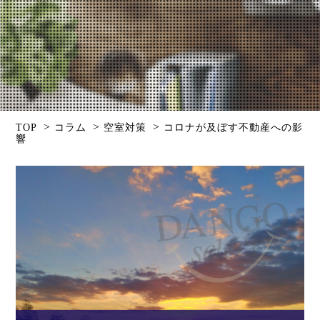
>
>
>
TOP
コラム
空室対策
コロナが及ぼす不動産への影
響