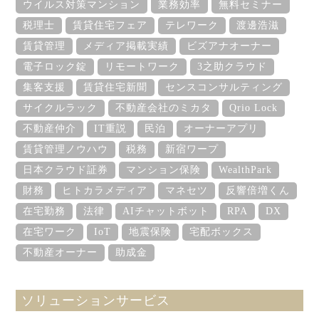
ウイルス対策マンション
業務効率
無料セミナー
税理士
賃貸住宅フェア
テレワーク
渡邊浩滋
賃貸管理
メディア掲載実績
ビズアナオーナー
電子ロック錠
リモートワーク
3之助クラウド
集客支援
賃貸住宅新聞
センスコンサルティング
サイクルラック
不動産会社のミカタ
Qrio Lock
不動産仲介
IT重説
民泊
オーナーアプリ
賃貸管理ノウハウ
税務
新宿ワープ
日本クラウド証券
マンション保険
WealthPark
財務
ヒトカラメディア
マネセツ
反響倍増くん
在宅勤務
法律
AIチャットボット
RPA
DX
在宅ワーク
IoT
地震保険
宅配ボックス
不動産オーナー
助成金
ソリューションサービス