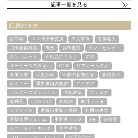
記事一覧を見る
話題のタグ
副商材
スマサテ研究所
導入事例
賃貸名人
飛沫感染対策
事例
賃料査定
ダンゴセレクト
ダンゴネット
不動産のミカタ
節税
オーナーズスタイル
OCR
リフォーム名人
事業承継
火災保険
休暇のお知らせ
賠償責任
セミナー
重要事項説明書
アイデア
リーダーズオンライン
防犯対策
フェスタ
孤独死
CBIT庄山
相続税
統計データ
サブリース
家賃補償総合保険
利回り改善
賃貸管理システム
不動産テック
PR
法律案
スマートパーキング
空室対策
バリュー・エージェント
公認会計士