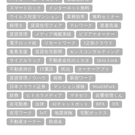
スマートロック
インターネット無料
ウイルス対策マンション
業務効率
無料セミナー
税理士
賃貸住宅フェア
テレワーク
渡邊浩滋
賃貸管理
メディア掲載実績
ビズアナオーナー
電子ロック錠
リモートワーク
3之助クラウド
集客支援
賃貸住宅新聞
センスコンサルティング
サイクルラック
不動産会社のミカタ
Qrio Lock
不動産仲介
IT重説
民泊
オーナーアプリ
賃貸管理ノウハウ
税務
新宿ワープ
日本クラウド証券
マンション保険
WealthPark
財務
ヒトカラメディア
マネセツ
反響倍増くん
在宅勤務
法律
AIチャットボット
RPA
DX
在宅ワーク
IoT
地震保険
宅配ボックス
不動産オーナー
助成金