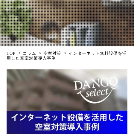
>
>
>
TOP
コラム
空室対策
インターネット無料設備を活
用した空室対策導入事例