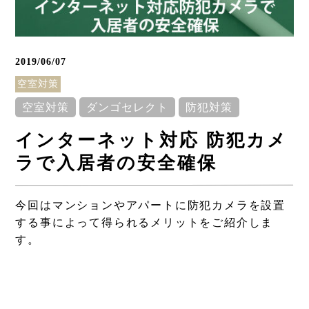
2019/06/07
空室対策
空室対策
ダンゴセレクト
防犯対策
インターネット対応 防犯カメ
Column
ラで入居者の安全確保
コラム
今回はマンションやアパートに防犯カメラを設置
する事によって得られるメリットをご紹介しま
す。