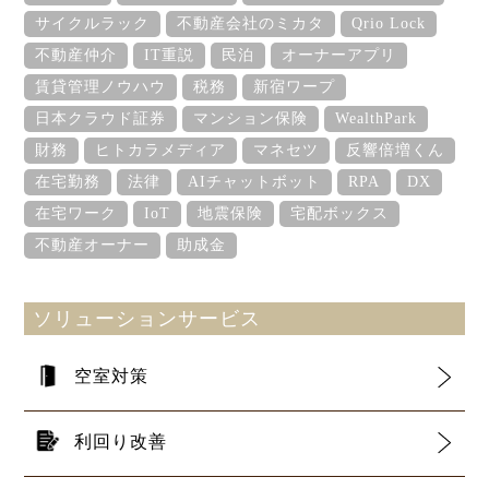
サイクルラック
不動産会社のミカタ
Qrio Lock
不動産仲介
IT重説
民泊
オーナーアプリ
賃貸管理ノウハウ
税務
新宿ワープ
日本クラウド証券
マンション保険
WealthPark
財務
ヒトカラメディア
マネセツ
反響倍増くん
在宅勤務
法律
AIチャットボット
RPA
DX
在宅ワーク
IoT
地震保険
宅配ボックス
不動産オーナー
助成金
ソリューションサービス
空室対策
利回り改善