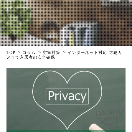
>
>
>
TOP
コラム
空室対策
インターネット対応 防犯カ
メラで入居者の安全確保