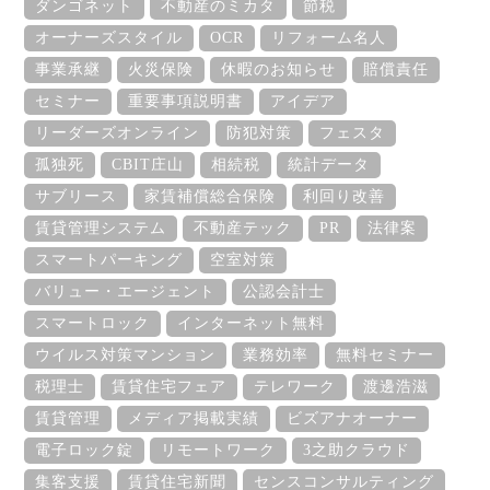
ダンゴネット
不動産のミカタ
節税
オーナーズスタイル
OCR
リフォーム名人
事業承継
火災保険
休暇のお知らせ
賠償責任
セミナー
重要事項説明書
アイデア
リーダーズオンライン
防犯対策
フェスタ
孤独死
CBIT庄山
相続税
統計データ
サブリース
家賃補償総合保険
利回り改善
賃貸管理システム
不動産テック
PR
法律案
スマートパーキング
空室対策
バリュー・エージェント
公認会計士
スマートロック
インターネット無料
ウイルス対策マンション
業務効率
無料セミナー
税理士
賃貸住宅フェア
テレワーク
渡邊浩滋
賃貸管理
メディア掲載実績
ビズアナオーナー
電子ロック錠
リモートワーク
3之助クラウド
集客支援
賃貸住宅新聞
センスコンサルティング