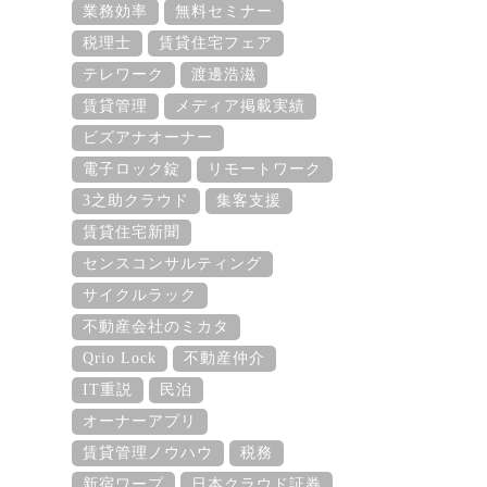
業務効率
無料セミナー
税理士
賃貸住宅フェア
テレワーク
渡邊浩滋
賃貸管理
メディア掲載実績
ビズアナオーナー
電子ロック錠
リモートワーク
3之助クラウド
集客支援
賃貸住宅新聞
センスコンサルティング
サイクルラック
不動産会社のミカタ
Qrio Lock
不動産仲介
IT重説
民泊
オーナーアプリ
賃貸管理ノウハウ
税務
新宿ワープ
日本クラウド証券