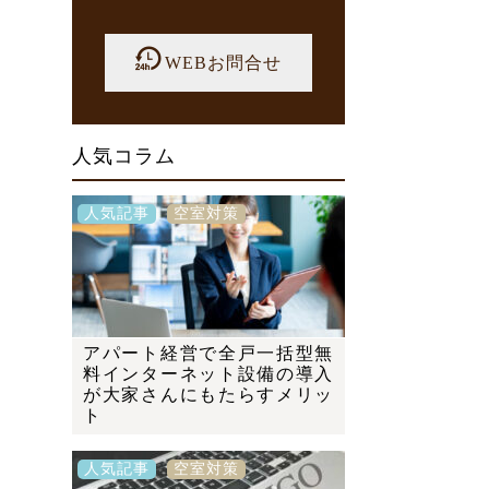
WEBお問合せ
人気コラム
人気記事
空室対策
アパート経営で全戸一括型無
料インターネット設備の導入
が大家さんにもたらすメリッ
ト
人気記事
空室対策