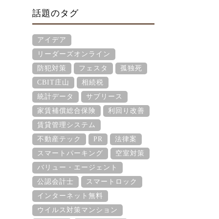
話題のタグ
アイデア
リーダーズオンライン
防犯対策
フェスタ
孤独死
CBIT庄山
相続税
統計データ
サブリース
家賃補償総合保険
利回り改善
賃貸管理システム
不動産テック
PR
法律案
スマートパーキング
空室対策
バリュー・エージェント
公認会計士
スマートロック
インターネット無料
ウイルス対策マンション