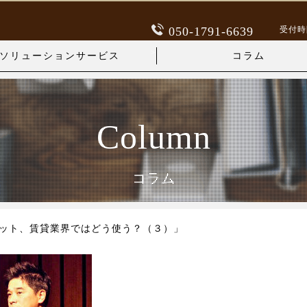
空室対策
受付時間 
050-1791-6639
利回り改善
>
ソリューションサービス
コラム
業務効率
空室対策
集客支援
Column
利回り改善
収益向上
業務効率
コラム
各種相談
集客支援
収益向上
ボット、賃貸業界ではどう使う？（３）」
各種相談