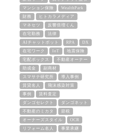
マンション保険
WealthPark
財務
ヒトカラメディア
マネセツ
反響倍増くん
在宅勤務
法律
AIチャットボット
RPA
DX
在宅ワーク
IoT
地震保険
宅配ボックス
不動産オーナー
助成金
副商材
スマサテ研究所
導入事例
賃貸名人
飛沫感染対策
事例
賃料査定
ダンゴセレクト
ダンゴネット
不動産のミカタ
節税
オーナーズスタイル
OCR
リフォーム名人
事業承継