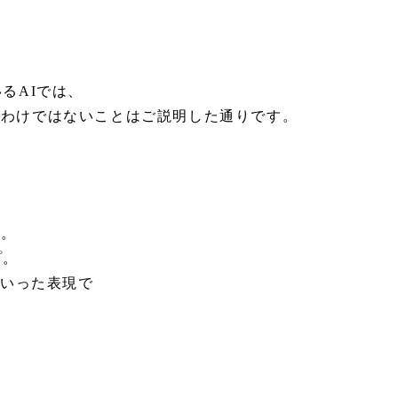
るAIでは、
うわけではないことはご説明した通りです。
習。
プ。
といった表現で
、